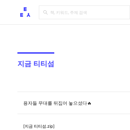
지금 티티섬
용자들 무대를 뒤집어 놓으셨다🔥
[지금 티티섬.zip]