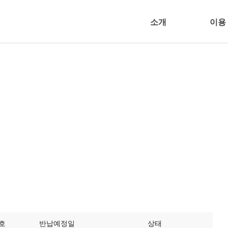
소개
이용
호
반납예정일
상태