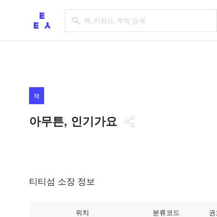
책
아무튼, 인기가요
티티섬 소장 정보
위치
분류코드
권